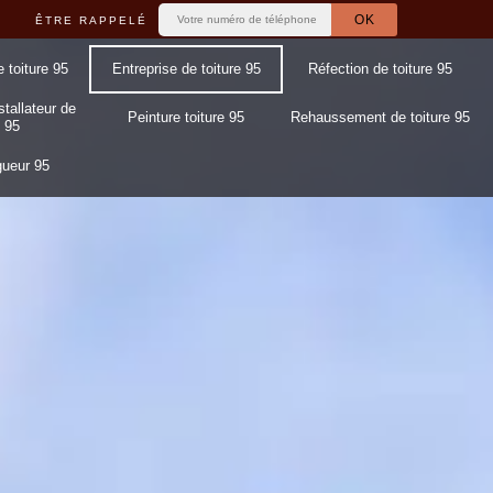
ÊTRE RAPPELÉ
e toiture 95
Entreprise de toiture 95
Réfection de toiture 95
stallateur de
Peinture toiture 95
Rehaussement de toiture 95
 95
gueur 95