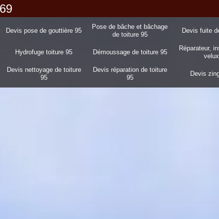
 69
Pose de bâche et bâchage
Devis pose de gouttière 95
Devis fuite d
de toiture 95
Réparateur, in
Hydrofuge toiture 95
Démoussage de toiture 95
velux
Devis nettoyage de toiture
Devis réparation de toiture
Devis zin
95
95