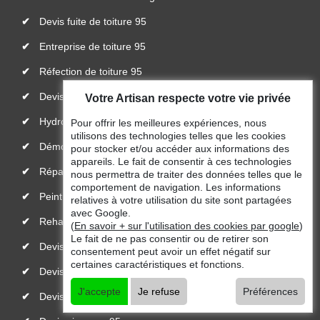
Devis fuite de toiture 95
Entreprise de toiture 95
Réfection de toiture 95
Devis toiture 95
Votre Artisan respecte votre vie privée
Hydrofuge toiture 95
Pour offrir les meilleures expériences, nous
utilisons des technologies telles que les cookies
Démoussage de toiture 95
pour stocker et/ou accéder aux informations des
appareils. Le fait de consentir à ces technologies
Réparateur, installateur de velux 95
nous permettra de traiter des données telles que le
comportement de navigation. Les informations
Peinture toiture 95
relatives à votre utilisation du site sont partagées
avec Google.
Rehaussement de toiture 95
(
En savoir + sur l'utilisation des cookies par google
)
Le fait de ne pas consentir ou de retirer son
Devis changement de tuile 95
consentement peut avoir un effet négatif sur
certaines caractéristiques et fonctions.
Devis nettoyage de toiture 95
J'accepte
Je refuse
Préférences
Devis réparation de toiture 95