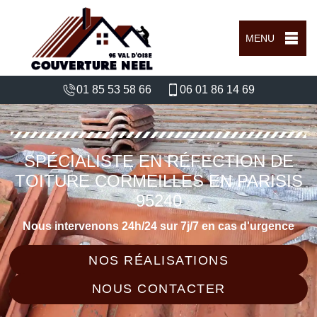
MENU
01 85 53 58 66
06 01 86 14 69
SPÉCIALISTE EN RÉFECTION DE
TOITURE CORMEILLES EN PARISIS
95240
Nous intervenons 24h/24 sur 7j/7 en cas d'urgence
NOS RÉALISATIONS
NOUS CONTACTER