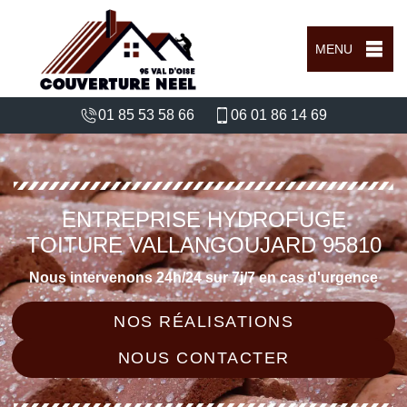
MENU
01 85 53 58 66
06 01 86 14 69
ENTREPRISE HYDROFUGE
TOITURE VALLANGOUJARD 95810
Nous intervenons 24h/24 sur 7j/7 en cas d'urgence
NOS RÉALISATIONS
NOUS CONTACTER