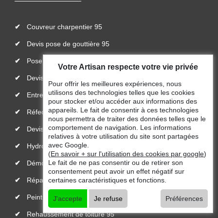
Couvreur charpentier 95
Devis pose de gouttière 95
Pose de bâche et bâchage de toiture 95
Votre Artisan respecte votre vie privée
Devis fuite de toiture 95
Pour offrir les meilleures expériences, nous
utilisons des technologies telles que les cookies
Entreprise de toiture 95
pour stocker et/ou accéder aux informations des
appareils. Le fait de consentir à ces technologies
Réfection de toiture 95
nous permettra de traiter des données telles que le
comportement de navigation. Les informations
Devis toiture 95
relatives à votre utilisation du site sont partagées
avec Google.
Hydrofuge toiture 95
(
En savoir + sur l'utilisation des cookies par google
)
Le fait de ne pas consentir ou de retirer son
Démoussage de toiture 95
consentement peut avoir un effet négatif sur
Réparateur, installateur de velux 95
certaines caractéristiques et fonctions.
Peinture toiture 95
J'accepte
Je refuse
Préférences
Rehaussement de toiture 95