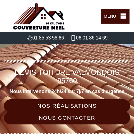
MENU
01 85 53 58 66
06 01 86 14 69
DEVIS TOITURE VALMONDOIS
95760
Nous intervenons 24h/24 sur 7j/7 en cas d'urgence
NOS RÉALISATIONS
NOUS CONTACTER