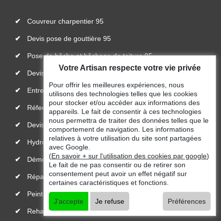
Couvreur charpentier 95
Devis pose de gouttière 95
Pose de bâche et bâchage de toiture 95
Votre Artisan respecte votre vie privée
Devis fuite de toiture 95
Pour offrir les meilleures expériences, nous
Entreprise de toiture 95
utilisons des technologies telles que les cookies
pour stocker et/ou accéder aux informations des
Réfection de toiture 95
appareils. Le fait de consentir à ces technologies
nous permettra de traiter des données telles que le
Devis toiture 95
comportement de navigation. Les informations
relatives à votre utilisation du site sont partagées
Hydrofuge toiture 95
avec Google.
(
En savoir + sur l'utilisation des cookies par google
)
Démoussage de toiture 95
Le fait de ne pas consentir ou de retirer son
consentement peut avoir un effet négatif sur
Réparateur, installateur de velux 95
certaines caractéristiques et fonctions.
Peinture toiture 95
J'accepte
Je refuse
Préférences
Rehaussement de toiture 95