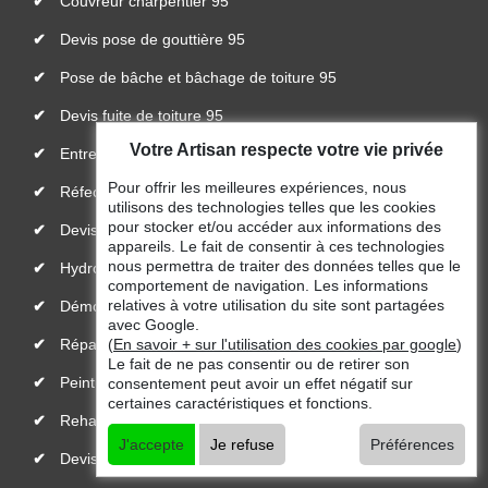
Couvreur charpentier 95
Devis pose de gouttière 95
Pose de bâche et bâchage de toiture 95
Devis fuite de toiture 95
Votre Artisan respecte votre vie privée
Entreprise de toiture 95
Pour offrir les meilleures expériences, nous
Réfection de toiture 95
utilisons des technologies telles que les cookies
pour stocker et/ou accéder aux informations des
Devis toiture 95
appareils. Le fait de consentir à ces technologies
nous permettra de traiter des données telles que le
Hydrofuge toiture 95
comportement de navigation. Les informations
relatives à votre utilisation du site sont partagées
Démoussage de toiture 95
avec Google.
Réparateur, installateur de velux 95
(
En savoir + sur l'utilisation des cookies par google
)
Le fait de ne pas consentir ou de retirer son
Peinture toiture 95
consentement peut avoir un effet négatif sur
certaines caractéristiques et fonctions.
Rehaussement de toiture 95
J'accepte
Je refuse
Préférences
Devis changement de tuile 95