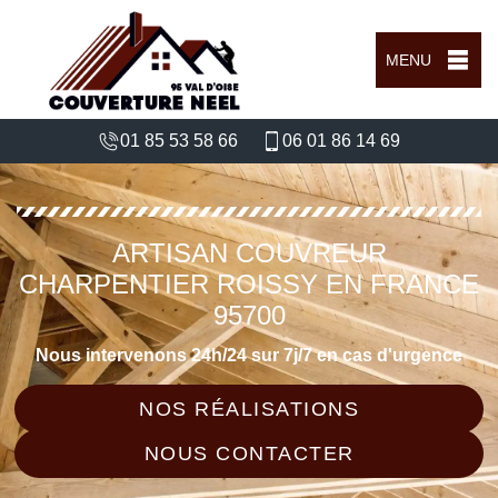
MENU
01 85 53 58 66
06 01 86 14 69
ARTISAN COUVREUR
CHARPENTIER ROISSY EN FRANCE
95700
Nous intervenons 24h/24 sur 7j/7 en cas d'urgence
NOS RÉALISATIONS
NOUS CONTACTER