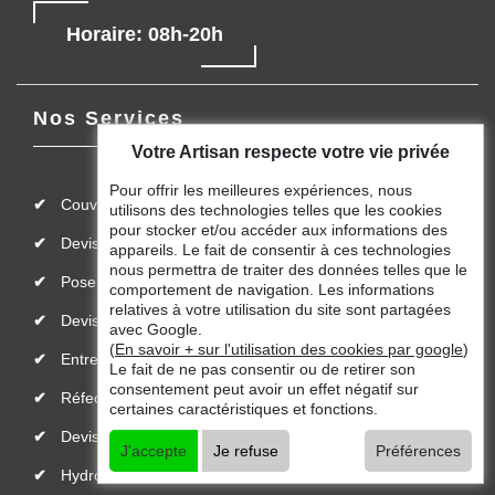
Horaire: 08h-20h
Nos Services
Votre Artisan respecte votre vie privée
Pour offrir les meilleures expériences, nous
Couvreur charpentier 95
utilisons des technologies telles que les cookies
pour stocker et/ou accéder aux informations des
Devis pose de gouttière 95
appareils. Le fait de consentir à ces technologies
nous permettra de traiter des données telles que le
Pose de bâche et bâchage de toiture 95
comportement de navigation. Les informations
relatives à votre utilisation du site sont partagées
Devis fuite de toiture 95
avec Google.
(
En savoir + sur l'utilisation des cookies par google
)
Entreprise de toiture 95
Le fait de ne pas consentir ou de retirer son
consentement peut avoir un effet négatif sur
Réfection de toiture 95
certaines caractéristiques et fonctions.
Devis toiture 95
J'accepte
Je refuse
Préférences
Hydrofuge toiture 95